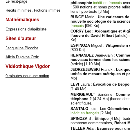
Le récit-page
philosophie
inédit en français
ave
: 500 notions et noms propres relié
Récits minimes, Fictions infimes
liens hypertexte [3 Mo]
BUNGE
Mario :
Une caricature de 
Mathématiques
nouvelle sociologie de la scienc
français
[950 Ko]
Expressions d'algébriste
CORRY
Leo
: Axiomatique et Alg
l'œuvre de David Hilbert
(article)
Sites d'auteur
Ko]
ESPINOZA
Miguel :
Wittgenstein 
Jacqueline Picoche
[800 Ko]
HERNANDEZ
Jean-Alain
:
Comment
Alicia Dujovne Ortiz
nouveaux termes dans les scienc
(article) [1.10 Mo]
Vidéothèque Vigdor
JEDRZEJEWSKI
Franck :
Lexique
unités de mesure métriques et p
9 minutes pour une notion
Mo]
LÉVI
Laura :
Évocation de Beppo
[1.40 Mo]
MERIGEAULT
Sandrine :
Comment
téléphone
?
[4.24 Mo] (bande dess
scientifique).
SANTALO
Luis :
Les Géométries 
inédit en français
[2 Mo]
SPINOZA
B :
Éthique
[4 Mo], trad
nombreux commentaires,
Robert M
TELLER Ada
:
Esquisse pour une