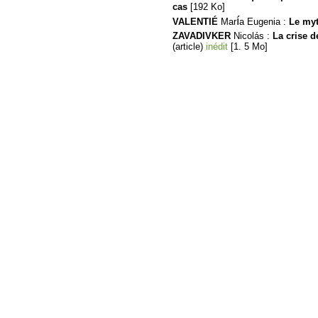
cas
[192 Ko]
í
VALENTIÉ
Mar
a Eugenia :
Le myth
ZAVADIVKER
Nicolás :
La crise d
(article)
inédit
[1. 5 Mo]