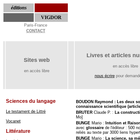
éditions
VIGDOR
Paris-France
CONTACT
Livres et articles 
Sites web
en accès libre
en accès libre
nous écrire
pour demande
Sciences du langage
BOUDON Raymond : Les deux soc
connaissance scientifique (articl
Le testament de Littré
BRUTER
Claude P. :
La construc
Mo]
Vocanet
BUNGE
Mario :
Intuition et Raiso
avec
glossaire
de l'éditeur : 500 n
Littérature
reliés au texte par 3000 liens hype
BUNGE
Mario :
La science, sa mé